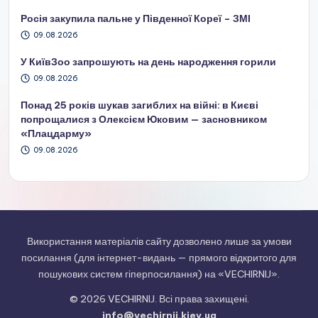
Росія закупила пальне у Південної Кореї – ЗМІ
09.08.2026
У КиївЗоо запрошують на день народження горили
09.08.2026
Понад 25 років шукав загиблих на війні: в Києві
попрощалися з Олексієм Юковим — засновником
«Плацдарму»
09.08.2026
Використання матеріалів сайту дозволено лише за умови
посилання (для інтернет-видань — прямого відкритого для
пошукових систем гіперпосилання) на «VECHIRNIJ».
© 2026 VECHIRNIJ. Всі права захищені.
info@vechirnij.kiev.ua