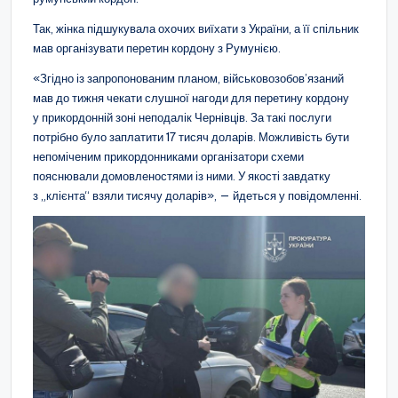
Так, жінка підшукувала охочих виїхати з України, а її спільник
мав організувати перетин кордону з Румунією.
«Згідно із запропонованим планом, військовозобов’язаний
мав до тижня чекати слушної нагоди для перетину кордону
у прикордонній зоні неподалік Чернівців. За такі послуги
потрібно було заплатити 17 тисяч доларів. Можливість бути
непоміченим прикордонниками організатори схеми
пояснювали домовленостями із ними. У якості завдатку
з „клієнта“ взяли тисячу доларів», — йдеться у повідомленні.