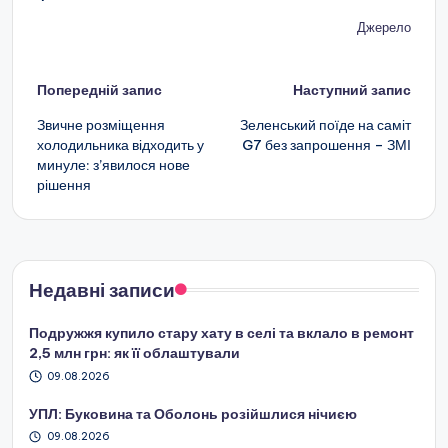
Джерело
Навігація
Попередній запис
Наступний запис
по
Звичне розміщення
Зеленський поїде на саміт
холодильника відходить у
G7 без запрошення – ЗМІ
запису
минуле: з’явилося нове
рішення
Недавні записи
Подружжя купило стару хату в селі та вклало в ремонт
2,5 млн грн: як її облаштували
09.08.2026
УПЛ: Буковина та Оболонь розійшлися нічиєю
09.08.2026