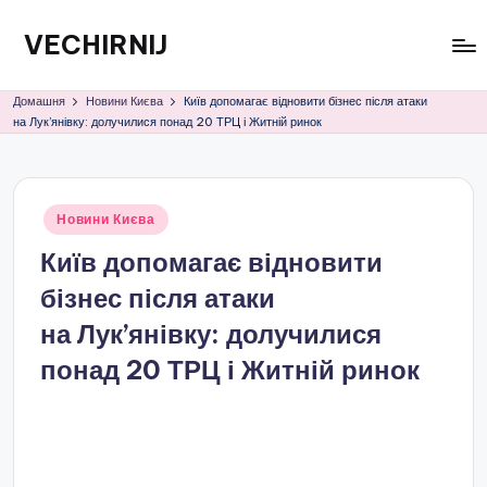
VECHIRNIJ
Перейти
до
вмісту
Домашня
Новини Києва
Київ допомагає відновити бізнес після атаки
на Лук’янівку: долучилися понад 20 ТРЦ і Житній ринок
Опубліковано
Новини Києва
у
Київ допомагає відновити
бізнес після атаки
на Лук’янівку: долучилися
понад 20 ТРЦ і Житній ринок