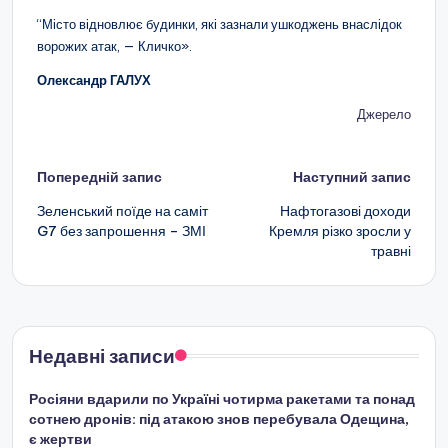
“Місто відновлює будинки, які зазнали ушкоджень внаслідок
ворожих атак, — Кличко».
Олександр ГАЛУХ
Джерело
Навігація
Попередній запис
Наступний запис
по
Зеленський поїде на саміт
Нафтогазові доходи
G7 без запрошення – ЗМІ
Кремля різко зросли у
запису
травні
Недавні записи
Росіяни вдарили по Україні чотирма ракетами та понад
сотнею дронів: під атакою знов перебувала Одещина,
є жертви