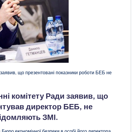
заявив, що презентовані показники роботи БЕБ не
ні комітету Ради заявив, що
ентував директор БЕБ, не
відомляють ЗМІ.
Бюро економічної безпеки в особі його директора