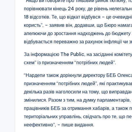
“Якщо ви говорите про тіньовий ринок тютюну, то
порівнювати кінець 24 року, де рівень нелегально
18 відсотків. Те, що відкат відбувся – це очевидн
користь”, – заявив він, додавши, що Бюро нама
апелюючи до зростання надходжень до бюджету з 
відбувається переважно за рахунок інфляції чи 
За інформацією The Public, на засіданні комітет
схем” із призначенням “потрібних людей”.
“Нардепи також дорікнули директору БЕБ Олекса
призначенням “потрібних людей”, які практикув
декілька разів наголосили на тому, що виправдан
змінилися. Разом з тим, на думку парламентарів,
працівників БЕБ за отримання хабарів, а також 
територіальних управлінь, свідчать про те, що п
неефективно”, – пише видання.