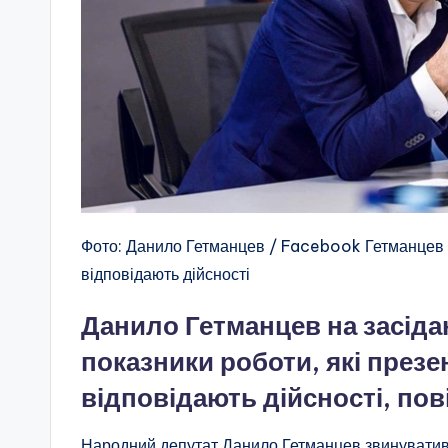
Фото: Данило Гетманцев / Facebook Гетманцев 
відповідають дійсності
Данило Гетманцев на засідан
показники роботи, які през
відповідають дійсності, по
Народний депутат Данило Гетманцев звинуватив 