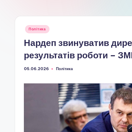
Опубліковано
Політика
у
Нардеп звинуватив дире
результатів роботи – ЗМ
05.06.2026
Політика
Опубліковано
у