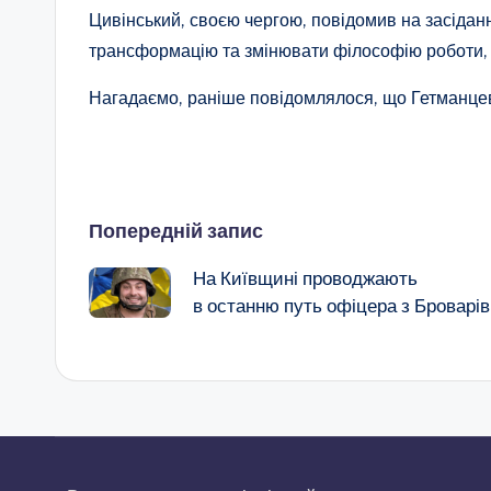
Цивінський, своєю чергою, повідомив на засідан
трансформацію та змінювати філософію роботи, 
Нагадаємо, раніше повідомлялося, що Гетманцев
Навігація
Попередній запис
по
На Київщині проводжають
запису
в останню путь офіцера з Броварів