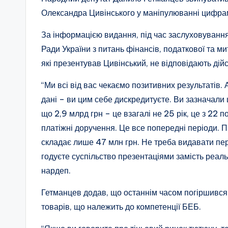
Олександра Цивінського у маніпулюванні цифрами
За інформацією видання, під час заслуховування
Ради України з питань фінансів, податкової та м
які презентував Цивінський, не відповідають дій
“Ми всі від вас чекаємо позитивних результатів.
дані – ви цим себе дискредитуєте. Ви зазначали 
що 2,9 млрд грн – це взагалі не 25 рік, це з 22 
платіжні доручення. Це все попередні періоди. 
складає лише 47 млн грн. Не треба видавати пер
годуєте суспільство презентаціями замість реальн
нардеп.
Гетманцев додав, що останнім часом погіршився 
товарів, що належить до компетенції БЕБ.