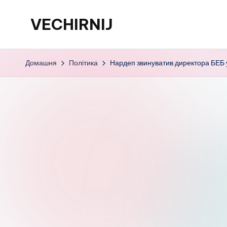
VECHIRNIJ
Перейти
до
вмісту
Домашня
Політика
Нардеп звинуватив директора БЕБ у