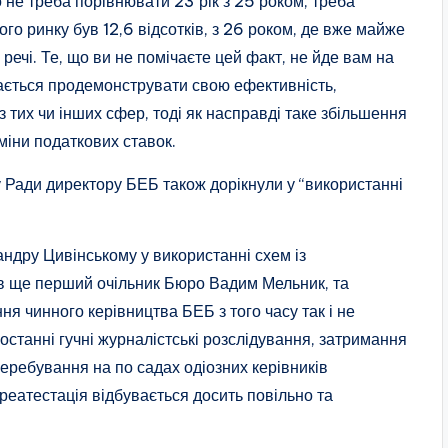
 не треба порівнювати 23 рік з 25 роком, треба
го ринку був 12,6 відсотків, з 26 роком, де вже майже
і речі. Те, що ви не помічаєте цей факт, не йде вам на
гається продемонструвати свою ефективність,
тих чи інших сфер, тоді як насправді таке збільшення
зміни податкових ставок.
у Ради директору БЕБ також дорікнули у “використанні
ндру Цивінському у використанні схем із
ав ще перший очільник Бюро Вадим Мельник, та
ня чинного керівництва БЕБ з того часу так і не
 останні гучні журналістські розслідування, затримання
перебування на по садах одіозних керівників
ереатестація відбувається досить повільно та