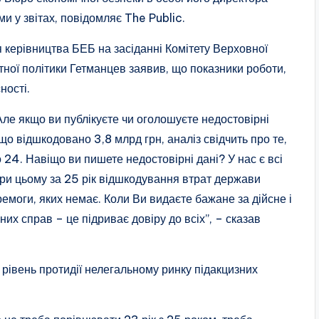
 у звітах, повідомляє The Public.
 керівництва БЕБ на засіданні Комітету Верховної
итної політики Гетманцев заявив, що показники роботи,
сності.
 Але якщо ви публікуєте чи оголошуєте недостовірні
що відшкодовано 3,8 млрд грн, аналіз свідчить про те,
по 24. Навіщо ви пишете недостовірні дані? У нас є всі
При цьому за 25 рік відшкодування втрат держави
емоги, яких немає. Коли Ви видаєте бажане за дійсне і
их справ – це підриває довіру до всіх”, – сказав
рівень протидії нелегальному ринку підакцизних