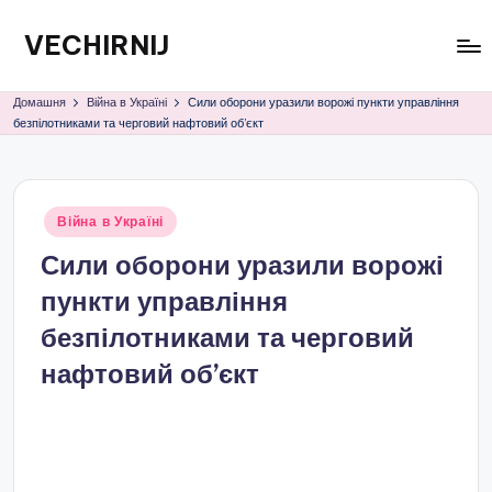
VECHIRNIJ
Перейти
до
вмісту
Домашня
Війна в Україні
Сили оборони уразили ворожі пункти управління
безпілотниками та черговий нафтовий об’єкт
Опубліковано
Війна в Україні
у
Сили оборони уразили ворожі
пункти управління
безпілотниками та черговий
нафтовий об’єкт