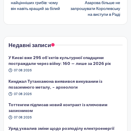
найцінніших грибів: чому
Азарова більше не
запису
він навіть кращий за білий
запрошувати Королевську
на виступи в Раді
Недавні записи
У Києві вже 295 об’єктів культурної спадщини
постраждали через війну: 160 — лише за 2026 рік
07.08.2026
Кинджал Тутанхамона виявився викуваним із
позаземного металу, – археологи
07.08.2026
Тоттенгем підписав новий контракт із ключовим
захисником
07.08.2026
Уряд ухвалив зміни щодо розподілу електроенергії