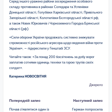
Серед іншого уражено райони зосередження особового
складу противника в районах Соледара та Успенівки
Донецької області, Голубівки Харківської області, Привільного
Запорізької області, Колотилівки Бєлгородської області рф,
а також Нових Юрковичів і Чорноземного Городка Брянської
області (рф).
«Сили оборони України продовжать системно знижувати
спроможності російського агресора щодо ведення війни проти
України», — підкреслили у Генштабі ЗСУ.
Читайте також: «За понад 200 боєзіткнень за добу ворог
заплатив сотнями одиниць техніки та горою трупів своїх
солдат».
Катерина НОВОСВІТНЯ
Джерело
Навігація
Попередній запис
Наступний запис
по
Почав з’являтися один із
Герман попросила