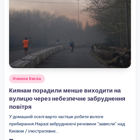
Опубліковано
Новини Києва
у
Киянам порадили менше виходити на
вулицю через небезпечне забруднення
повітря
У домашній оселі варто частіше робити вологе
прибирання.Наразі забруднюючі речовини "зависли" над
Києвом / ілюстративне…