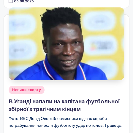
06.08.2026
Опубліковано
Новини спорту
у
В Уганді напали на капітана футбольної
збірної з трагічним кінцем
Фото: BBC Девід Оворі Зловмисники під час спроби
пограбування нанесли футболісту удар по голові. Гравець…