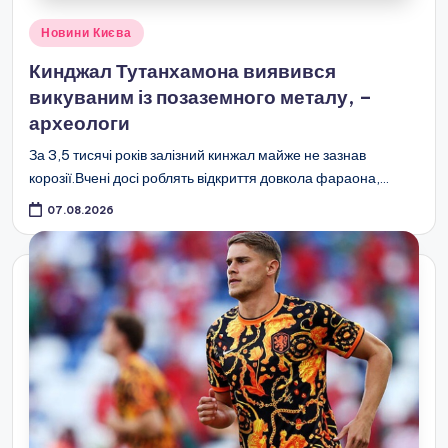
Опубліковано
Новини Києва
у
Кинджал Тутанхамона виявився
викуваним із позаземного металу, –
археологи
За 3,5 тисячі років залізний кинжал майже не зазнав
корозії.Вчені досі роблять відкриття довкола фараона,…
07.08.2026