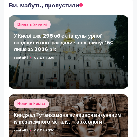
Ви, мабуть, пропустили
Опубліковано
Війна в Україні
у
У Києві вже 295 об’єктів культурної
спадщини постраждали через війну: 160 —
лише за 2026 рік
santa91
07.08.2026
Опубліковано
Опубліковано
Новини Києва
у
Кинджал Тутанхамона виявився викуваним
із позаземного металу, – археологи
santa91
07.08.2026
Опубліковано