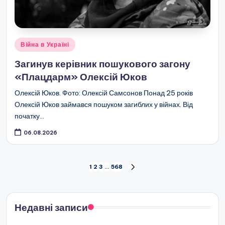
Опубліковано
Війна в Україні
у
Загинув керівник пошукового загону
«Плацдарм» Олексій Юков
Олексій Юков. Фото: Олексій Самсонов Понад 25 років
Олексій Юков займався пошуком загиблих у війнах. Від
початку…
06.08.2026
Пагінація
1
2
3
…
568
НАСТУПНА
записів
СТОРІНКА
Недавні записи