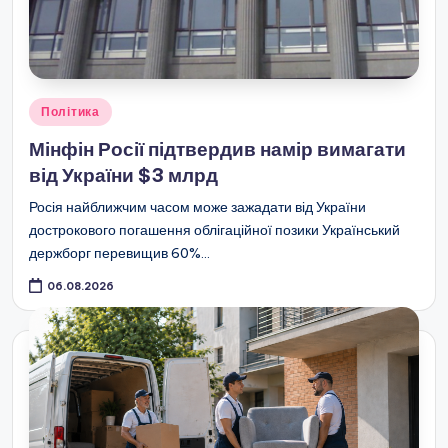
Опубліковано
Політика
у
Мінфін Росії підтвердив намір вимагати
від України $3 млрд
Росія найближчим часом може зажадати від України
дострокового погашення облігаційної позики Український
держборг перевищив 60%…
06.08.2026