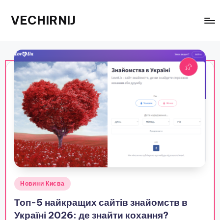
VECHIRNIJ
Перейти
до
вмісту
Опубліковано
Новини Києва
у
Топ-5 найкращих сайтів знайомств в
Україні 2026: де знайти кохання?