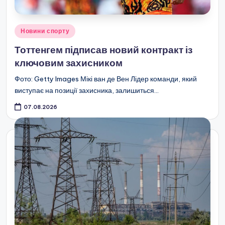
Опубліковано
Новини спорту
у
Тоттенгем підписав новий контракт із
ключовим захисником
Фото: Getty Images Мікі ван де Вен Лідер команди, який
виступає на позиції захисника, залишиться…
07.08.2026