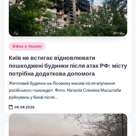
Опубліковано
Війна в Україні
у
Київ не встигає відновлювати
пошкоджені будинки після атак РФ: місту
потрібна додаткова допомога
Житловий будинок на Лісовому масиві після влучання
російського «шахеда». Фото: Наталія Слінкіна Масштаби
руйнувань у Києві після…
06.08.2026