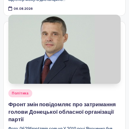
06.08.2026
Опубліковано
Політика
у
Фронт змін повідомляє про затримання
голови Донецької обласної організації
партії
Фото: 0629frontzmin.com.ua У 2010 році Ярошенко був