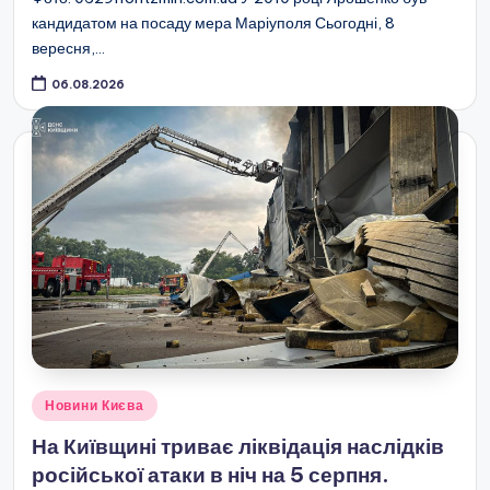
кандидатом на посаду мера Маріуполя Сьогодні, 8
вересня,…
06.08.2026
Опубліковано
Новини Києва
у
На Київщині триває ліквідація наслідків
російської атаки в ніч на 5 серпня.