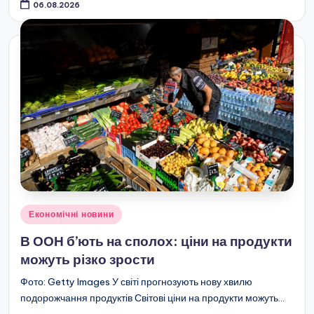
06.08.2026
Опубліковано
Економічні новини
у
В ООН б’ють на сполох: ціни на продукти
можуть різко зрости
Фото: Getty Images У світі прогнозують нову хвилю
подорожчання продуктів Світові ціни на продукти можуть…