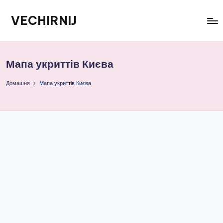
VECHIRNIJ
Перейти
до
вмісту
Мапа укриттів Києва
Домашня
Мапа укриттів Києва