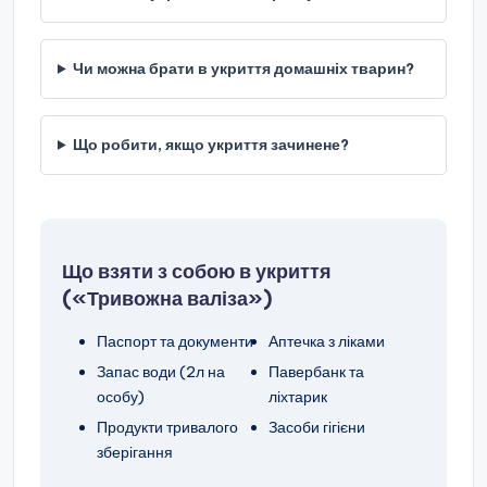
Чи можна брати в укриття домашніх тварин?
Що робити, якщо укриття зачинене?
Що взяти з собою в укриття
(«Тривожна валіза»)
Паспорт та документи
Аптечка з ліками
Запас води (2л на
Павербанк та
особу)
ліхтарик
Продукти тривалого
Засоби гігієни
зберігання