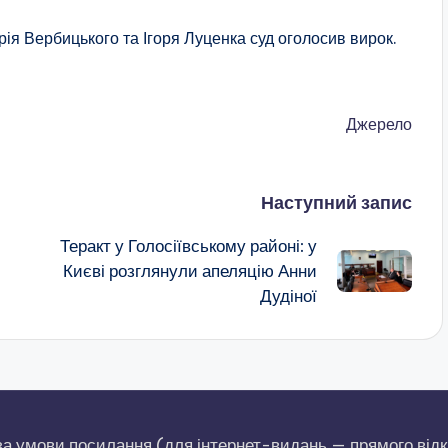
ія Вербицького та Ігоря Луценка суд оголосив вирок.
Джерело
Наступний запис
Теракт у Голосіївському районі: у
Києві розглянули апеляцію Анни
Дудіної
за умови посилання (для інтернет-видань — прямого відк