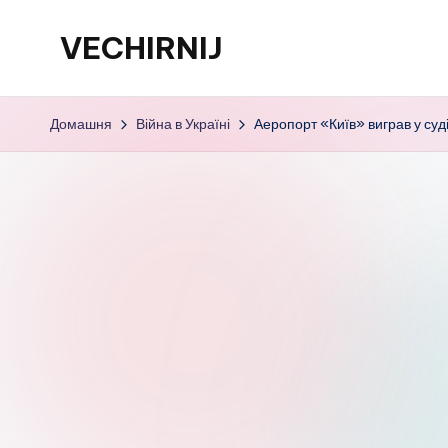
VECHIRNIJ
Перейти
до
вмісту
Домашня
Війна в Україні
Аеропорт «Київ» виграв у суд