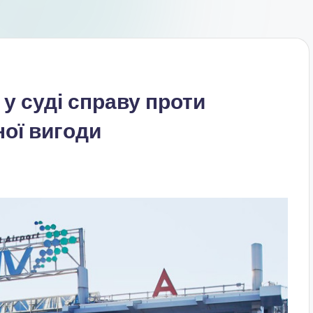
у суді справу проти
ної вигоди