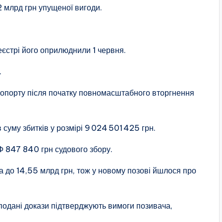
2 млрд грн упущеної вигоди.
єстрі його оприлюднили 1 червня.
.
ропорту після початку повномасштабного вторгнення
 суму збитків у розмірі 9 024 501 425 грн.
РФ 847 840 грн судового збору.
 до 14,55 млрд грн, тож у новому позові йшлося про
подані докази підтверджують вимоги позивача,