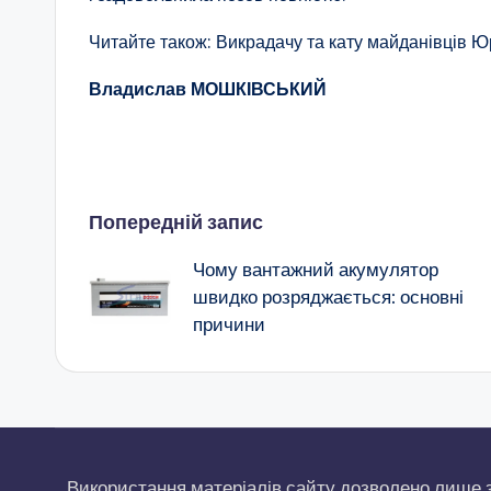
Читайте також: Викрадачу та кату майданівців Юр
Владислав МОШКІВСЬКИЙ
Навігація
Попередній запис
по
Чому вантажний акумулятор
запису
швидко розряджається: основні
причини
Використання матеріалів сайту дозволено лише 