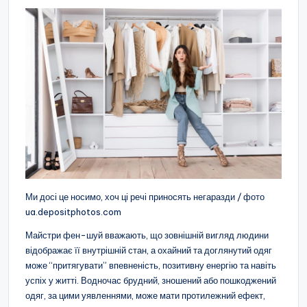
Ми досі це носимо, хоч ці речі приносять негаразди / фото
ua.depositphotos.com
Майстри фен-шуй вважають, що зовнішній вигляд людини
відображає її внутрішній стан, а охайний та доглянутий одяг
може “притягувати” впевненість, позитивну енергію та навіть
успіх у житті. Водночас брудний, зношений або пошкоджений
одяг, за цими уявленнями, може мати протилежний ефект,