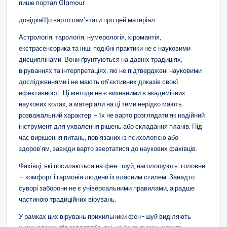
пише портал Glamour.
довідкаЩо варто пам’ятати про цей матеріал
Астрологія, тарологія, нумерологія, хіромантія,
екстрасенсорика та інші подібні практики не є науковими
дисциплінами. Вони ґрунтуються на давніх традиціях,
віруваннях та інтерпретаціях, які не підтверджені науковими
дослідженнями і не мають об’єктивних доказів своєї
ефективності. Ці методи не є визнаними в академічних
наукових колах, а матеріали на ці теми нерідко мають
розважальний характер – їх не варто розглядати як надійний
інструмент для ухвалення рішень або складання планів. Під
час вирішення питань, пов’язаних із психологією або
здоров’ям, завжди варто звертатися до наукових фахівців.
Фахівці, які посилаються на фен-шуй, наголошують: головне
– комфорт і гармонія людини із власним стилем. Занадто
суворі заборони не є універсальними правилами, а радше
частиною традиційних вірувань.
У рамках цих вірувань прихильники фен-шуй виділяють