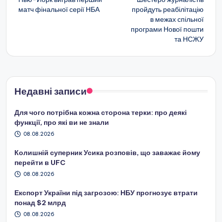
матч фінальної серії НБА
пройдуть реабілітацію
запису
в межах спільної
програми Нової пошти
та НСЖУ
Недавні записи
Для чого потрібна кожна сторона терки: про деякі
функції, про які ви не знали
08.08.2026
Колишній суперник Усика розповів, що заважає йому
перейти в UFC
08.08.2026
Експорт України під загрозою: НБУ прогнозує втрати
понад $2 млрд
08.08.2026