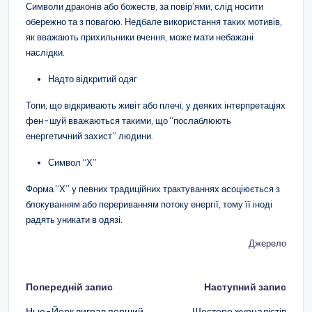
Символи драконів або божеств, за повір’ями, слід носити
обережно та з повагою. Недбале використання таких мотивів,
як вважають прихильники вчення, може мати небажані
наслідки.
Надто відкритий одяг
Топи, що відкривають живіт або плечі, у деяких інтерпретаціях
фен-шуй вважаються такими, що “послаблюють
енергетичний захист” людини.
Символ “Х”
Форма “Х” у певних традиційних трактуваннях асоціюється з
блокуванням або перериванням потоку енергії, тому її іноді
радять уникати в одязі.
Джерело
Навігація
Попередній запис
Наступний запис
по
Нью-Йорк виграв перший
Шестеро журналістів