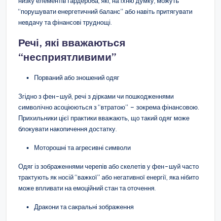
низку елементів гардероба, які, на їхню думку, можуть
“порушувати енергетичний баланс” або навіть притягувати
невдачу та фінансові труднощі.
Речі, які вважаються
“несприятливими”
Порваний або зношений одяг
Згідно з фен-шуй, речі з дірками чи пошкодженнями
символічно асоціюються з “втратою” – зокрема фінансовою.
Прихильники цієї практики вважають, що такий одяг може
блокувати накопичення достатку.
Моторошні та агресивні символи
Одяг із зображеннями черепів або скелетів у фен-шуй часто
трактують як носій “важкої” або негативної енергії, яка нібито
може впливати на емоційний стан та оточення.
Дракони та сакральні зображення