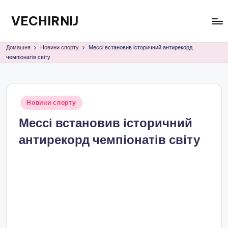
VECHIRNIJ
Перейти
до
вмісту
Домашня
Новини спорту
Мессі встановив історичний антирекорд
чемпіонатів світу
Опубліковано
Новини спорту
у
Мессі встановив історичний
антирекорд чемпіонатів світу