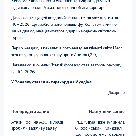
Хессема Хассана проти Ніколаса Тальяфіко. До м’яча
підійшов Ліонель Мессі, але не зміг обійти воротаря.
Для аргентинця цей невдалий пенальті став уже другим на
ЧС-2026, що зробило його першим футболістом, який не
забив два одинадцятиметрові удари на одному світовому
турнірі.
Першу невдачу з пенальті в поточному чемпіонаті світу Мессі
зазнав у грі групового етапу проти Австрії (2:0).
Нагадаємо, що бельгійський форвард став автором рекорду
на ЧС-2026.
У Роналду стався антирекорд на Мундіалі
Джерело
Навігація
Попередній запис
Наступний запис
по
Атаки Росії на АЗС: в уряді
РЕБ “Ліма” вже зупинила
зробили важливу заяву
61 російський “Кинджал”:
запису
що про систему говорять