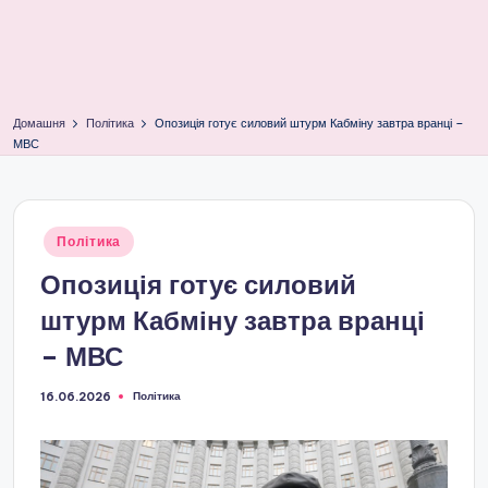
Домашня
Політика
Опозиція готує силовий штурм Кабміну завтра вранці –
МВС
Опубліковано
Політика
у
Опозиція готує силовий
штурм Кабміну завтра вранці
– МВС
Політика
16.06.2026
Опубліковано
у