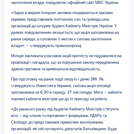
захоплення влади, повідомляє офіційний сайт МВС України.
«Зараз в мережі Інтернет активно поширюються заклики
окремих представників політичних сил та громадських
організацій до штурму будівлі Кабінету Міністрів України. У
деяких повідомленнях вказується, що акція запланована на
ранок середи, а головною її метою є силове захоплення
влади», – стверджують правоохоронці.
Міліція закликала учасників акцій протесту не піддаватися на
провокації і нагадала, що за порушення закону передбачена
адміністративна та кримінальна відповідальність.
Про підготовку на ранок події пишуть і деякі ЗМІ. Як
стверджують Известия в Украине, силова акція опозиції
запланована на 6:30 в середу, 27 листопада. Мета – зайняти
порожні кабінети міністрів ще до їх приходу на роботу.
«До раннього ранку під будівлю Кабінету Міністрів стягують
всіх – від членів «спортивних» формувань УДАРу та
Свободи, до представників приватних воєнізованих
організацій, які обслуговують депутатів Батьківщини. Буде