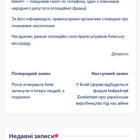
бійня!» – повідомив газеті по телефону один з помічників
народного депутата опозиційної фракції.
За його інформацією, правоохоронні органи вже сповіщені про
плановане захоплення.
Нагадаємо, раніше опозиційні сили брали штурмом Київську
міськраду.
Джерело
Навігація
Попередній запис
Наступний запис
по
Росія атакувала Київ:
У Білій Церкві відбудеться
загинули п’ятеро людей, є
форум Industrial
запису
поранені
Evolution про українське
виробництво під час війни
Недавні записи