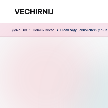
VECHIRNIJ
Перейти
до
вмісту
Домашня
Новини Києва
Після задушливої спеки у Киї