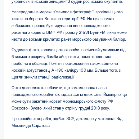
українські військові знищили 13 суден російських окупантів.
Напередодні в мережі з’явилися фотографії, зроблені цього
тижня на берегах Волги на території РФ. На цих знімках
зображено процес буксирування явно пошкодженого
ракетного корвета ВМФ РФ проекту 21631 Буян-М, який може
нести до восьми крилатих ракет морського базування Калібр.
Судячи з фото, корпус цього корабля посічений уламками від
близького розриву бомби або ракети, помітні невеликі
пробоїни в обшивці. Помітні пошкодження також видно на
носовій артустановці А-190 калібру 100 мм. Більше того, зі
щогли зникли станції радіолокації.
Фото дозволяють побачити, що замальована назва
пошкодженого корабля складається із двох слів. Ймовірно, це
може бути ракетний корвет Чорноморського флоту РФ
Орєхово-Зуєво, який став у стрій у грудні 2018 року.
Про російські кораблі, підбиті ЗСУ, детально у матеріалі Від
Москви до Саратова.