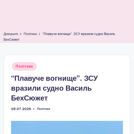
Домашня
Політика
“Плавуче вогнище”. ЗСУ вразили судно Василь
БехСюжет
Опубліковано
Політика
у
“Плавуче вогнище”. ЗСУ
вразили судно Василь
БехСюжет
Політика
05.07.2026
Опубліковано
у