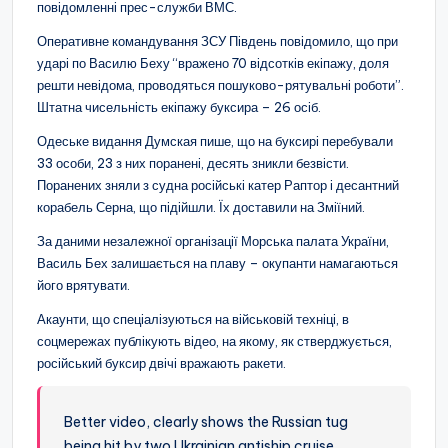
повідомленні прес-служби ВМС.
Оперативне командування ЗСУ Південь повідомило, що при
ударі по Василю Беху “вражено 70 відсотків екіпажу, доля
решти невідома, проводяться пошуково-рятувальні роботи”.
Штатна чисельність екіпажу буксира – 26 осіб.
Одеське видання Думская пише, що на буксирі перебували
33 особи, 23 з них поранені, десять зникли безвісти.
Поранених зняли з судна російські катер Раптор і десантний
корабель Серна, що підійшли. Їх доставили на Зміїний.
За даними незалежної організації Морська палата України,
Василь Бех залишається на плаву – окупанти намагаються
його врятувати.
Акаунти, що спеціалізуються на військовій техніці, в
соцмережах публікують відео, на якому, як стверджується,
російський буксир двічі вражають ракети.
Better video, clearly shows the Russian tug
being hit by two Ukrainian antiship cruise