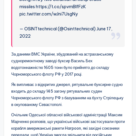
missiles https://t.co/spvmBlfFzK
pic.twitter.com/wJni7UsgNy
— OSINTtechnical (@Osinttechnical) June 17,
2022
За даними ВМС України, збудований на астраханському
судноремонтному заводі буксир Василь Бех
водотоннажністю 1605 тонн було прийнято до складу
Чорноморського флоту РФ у 2017 році.
Як випливає з відкритих джерел, рятувальне буксирне судно
входить до складу 145 загону рятувальних суден
Чорноморського флоту РФ з базуванням на бухту Стрілецьку
в окупованому Севастополі.
Очільник Одеської обласної військової адміністрації Максим
Марченко розповів, що українські військові застосували проти
корабля американські ракети Harpoon, які західні союзники
передали, щоб Україна змогла звільнити від російських