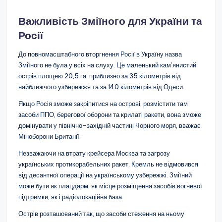
Важливість Зміїного для України та
Росії
До повномасштабного вторгнення Росії в Україну назва
Зміїного не була у всіх на слуху. Це маленький кам’янистий
острів площею 20,5 га, приблизно за 35 кілометрів від
найближчого узбережжя та за 140 кілометрів від Одеси.
Якщо Росія зможе закріпитися на острові, розмістити там
засоби ППО, берегової оборони та крилаті ракети, вона зможе
домінувати у північно-західній частині Чорного моря, вважає
Міноборони Британії.
Незважаючи на втрату крейсера Москва та загрозу
українських протикорабельних ракет, Кремль не відмовився
від десантної операції на українському узбережжі. Зміїний
може бути як плацдарм, як місце розміщення засобів вогневої
підтримки, як і радіолокаційна база.
Острів розташований так, що засоби стеження на ньому