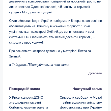
дозволяють контролювати повітряний та морський простір не
лише навколо Одеської області, а й навіть на території
сусідніх Молдови та Румунії.
Сили оборони півдня України повідомили 8 червня, що росіяни
облаштовують на Зміїному військовий форпост. “Вони
укріплюються на острові Зміїний, де вони поставили свої
системи ППО і залишають там великі десантні кораблі”, –
сказали в прес-службі.
Про важливість острова детально у матеріалі Битва за
Зміїний.
в Telegram. Підписуйтесь на наш канал
Джерело
Навігація
Попередній запис
Наступний запис
по
У Києві сапери ДСНС
Символи свободи: у Музеї
знешкодили касетні
війни відкрили унікальну
запису
бойові елементи ракети
фотовиставку про Україну