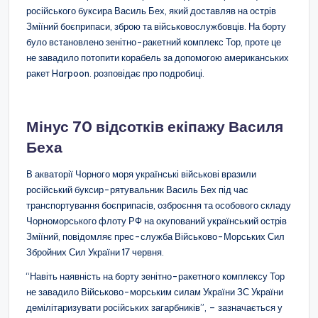
російського буксира Василь Бех, який доставляв на острів
Зміїний боєприпаси, зброю та військовослужбовців. На борту
було встановлено зенітно-ракетний комплекс Тор, проте це
не завадило потопити корабель за допомогою американських
ракет Harpoon.
розповідає про подробиці.
Мінус 70 відсотків екіпажу Василя
Беха
В акваторії Чорного моря українські військові вразили
російський буксир-рятувальник Василь Бех під час
транспортування боєприпасів, озброєння та особового складу
Чорноморського флоту РФ на окупований український острів
Зміїний, повідомляє прес-служба Військово-Морських Сил
Збройних Сил України 17 червня.
“Навіть наявність на борту зенітно-ракетного комплексу Тор
не завадило Військово-морським силам України ЗС України
демілітаризувати російських загарбників”, – зазначається у