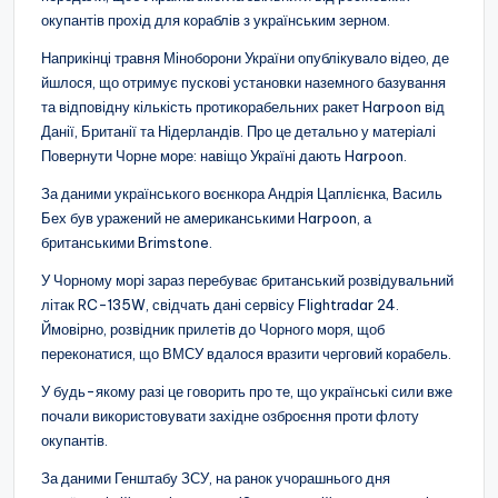
окупантів прохід для кораблів з українським зерном.
Наприкінці травня Міноборони України опублікувало відео, де
йшлося, що отримує пускові установки наземного базування
та відповідну кількість протикорабельних ракет Harpoon від
Данії, Британії та Нідерландів. Про це детально у матеріалі
Повернути Чорне море: навіщо Україні дають Harpoon.
За даними українського воєнкора Андрія Цаплієнка, Василь
Бех був уражений не американськими Harpoon, а
британськими Brimstone.
У Чорному морі зараз перебуває британський розвідувальний
літак RC-135W, свідчать дані сервісу Flightradar 24.
Ймовірно, розвідник прилетів до Чорного моря, щоб
переконатися, що ВМСУ вдалося вразити черговий корабель.
У будь-якому разі це говорить про те, що українські сили вже
почали використовувати західне озброєння проти флоту
окупантів.
За даними Генштабу ЗСУ, на ранок учорашнього дня