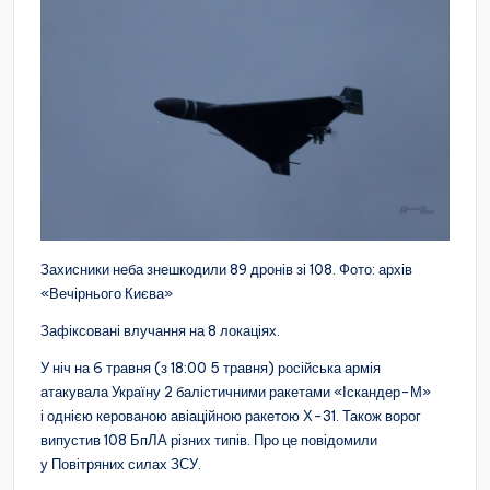
Захисники неба знешкодили 89 дронів зі 108. Фото: архів
«Вечірнього Києва»
Зафіксовані влучання на 8 локаціях.
У ніч на 6 травня (з 18:00 5 травня) російська армія
атакувала Україну 2 балістичними ракетами «Іскандер-М»
і однією керованою авіаційною ракетою Х-31. Також ворог
випустив 108 БпЛА різних типів. Про це повідомили
у Повітряних силах ЗСУ.