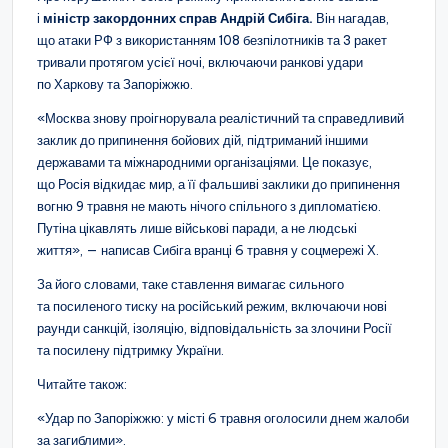
і
міністр закордонних справ
Андрій Сибіга.
Він нагадав,
що атаки РФ з використанням 108 безпілотників та 3 ракет
тривали протягом усієї ночі, включаючи ранкові удари
по Харкову та Запоріжжю.
«Москва знову проігнорувала реалістичний та справедливий
заклик до припинення бойових дій, підтриманий іншими
державами та міжнародними організаціями. Це показує,
що Росія відкидає мир, а її фальшиві заклики до припинення
вогню 9 травня не мають нічого спільного з дипломатією.
Путіна цікавлять лише військові паради, а не людські
життя», — написав Сибіга вранці 6 травня у соцмережі Х.
За його словами, таке ставлення вимагає сильного
та посиленого тиску на російський режим, включаючи нові
раунди санкцій, ізоляцію, відповідальність за злочини Росії
та посилену підтримку України.
Читайте також:
«Удар по Запоріжжю: у місті 6 травня оголосили днем жалоби
за загиблими».