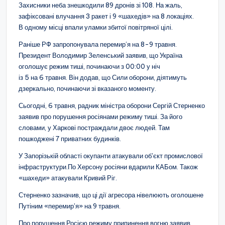
Захисники неба знешкодили 89 дронів зі 108. На жаль,
зафіксовані влучання 3 ракет і 9 «шахедів» на 8 локаціях.
В одному місці впали уламки збитої повітряної цілі.
Раніше РФ запропонувала перемир’я на 8-9 травня.
Президент Володимир Зеленський заявив, що Україна
оголошує режим тиші, починаючи з 00:00 у ніч
із 5 на 6 травня. Він додав, що Сили оборони, діятимуть
дзеркально, починаючи зі вказаного моменту.
Сьогодні, 6 травня, радник міністра оборони Сергій Стерненко
заявив про порушення росіянами режиму тиші. За його
словами, у Харкові постраждали двоє людей. Там
пошкоджені 7 приватних будинків.
У Запорізькій області окупанти атакували обʼєкт промислової
інфраструктури.По Херсону росіяни вдарили КАБом. Також
«шахеди» атакували Кривий Ріг.
Стерненко зазначив, що ці дії агресора нівелюють оголошене
Путіним «перемирʼя» на 9 травня.
Про порушення Росією режиму припинення вогню заявив