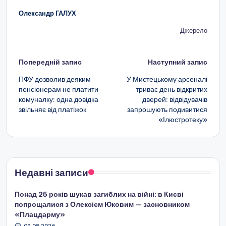
Олександр ГАЛУХ
Джерело
Навігація
Попередній запис
Наступний запис
по
ПФУ дозволив деяким
У Мистецькому арсеналі
пенсіонерам не платити
триває день відкритих
запису
комуналку: одна довідка
дверей: відвідувачів
звільняє від платіжок
запрошують подивитися
«Ілюстротеку»
Недавні записи
Понад 25 років шукав загиблих на війні: в Києві
попрощалися з Олексієм Юковим — засновником
«Плацдарму»