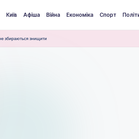
Київ
Афіша
Війна
Економіка
Спорт
Політ
не збираються знищити