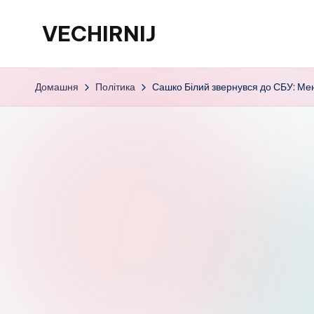
VECHIRNIJ
Перейти
до
вмісту
Домашня
Політика
Сашко Білий звернувся до СБУ: Ме