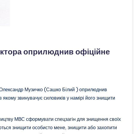
ектора оприлюднив офіційне
і Олександр Музичко (Сашко Білий ) оприлюднив
в якому звинувачує силовиків у намірі його знищити
вництву МВС сформувати спецзагін для знищення своїх
аються знищити особисто мене, знищити або захопити