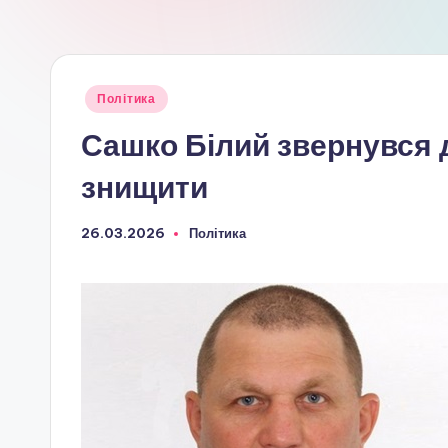
Опубліковано
Політика
у
Сашко Білий звернувся 
знищити
26.03.2026
Політика
Опубліковано
у