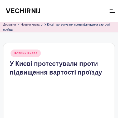
VECHIRNIJ
Перейти
до
вмісту
Домашня
Новини Києва
У Києві протестували проти підвищення вартості
проїзду
Опубліковано
Новини Києва
у
У Києві протестували проти
підвищення вартості проїзду