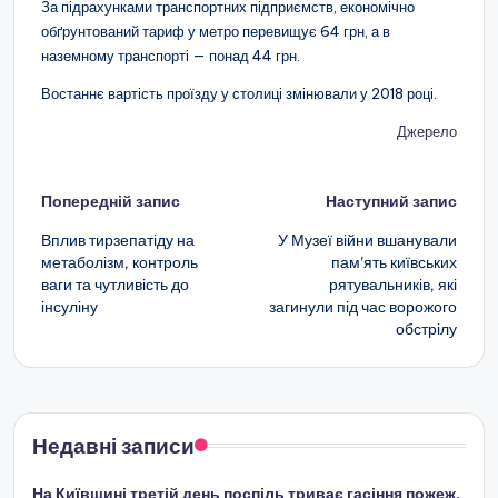
За підрахунками транспортних підприємств, економічно
обґрунтований тариф у метро перевищує 64 грн, а в
наземному транспорті — понад 44 грн.
Востаннє вартість проїзду у столиці змінювали у 2018 році.
Джерело
Навігація
Попередній запис
Наступний запис
по
Вплив тирзепатіду на
У Музеї війни вшанували
метаболізм, контроль
пам’ять київських
запису
ваги та чутливість до
рятувальників, які
інсуліну
загинули під час ворожого
обстрілу
Недавні записи
На Київщині третій день поспіль триває гасіння пожеж,