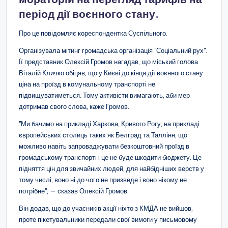
період дії воєнного стану.
Про це повідомляє кореспондентка Суспільного.
Організувала мітинг громадська організація "Соціальний рух".
Її представник Олексій Громов нагадав, що міський голова
Віталій Кличко обіцяв, що у Києві до кінця дії воєнного стану
ціна на проїзд в комунальному транспорті не
підвищуватиметься. Тому активісти вимагають, аби мер
дотримав свого слова, каже Громов.
"Ми бачимо на прикладі Харкова, Кривого Рогу, на прикладі
європейських столиць таких як Белград та Таллінн, що
можливо навіть запроваджувати безкоштовний проїзд в
громадському транспорті і це не буде шкодити бюджету. Це
підняття цін для звичайних людей, для найбідніших верств у
тому числі, воно ні до чого не призведе і воно нікому не
потрібне", — сказав Олексій Громов.
Він додав, що до учасників акції ніхто з КМДА не вийшов,
проте пікетувальники передали свої вимоги у письмовому