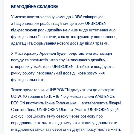
БЛАГОДІЙНА СКЛАДОВА
У межах шостого сезону команда UDIW співпрацює
з Національним реабілітаційним центром UNBROKEN,
підкреслюючи роль дизайну не лише як до естетичної або
функціональної практики, а як до інструменту відновлення,
адаптації та формування нового досвіду після травми.
У Мистецькому Арсеналі буде представлена експозиція
посуду та предметів інтер’єру інклюзивного дизайну,
створених у майстерні UNBROKEN. Ці об’єкти поєднують
ручну роботу, персональний досвід і нове розуміння
функціональності.
Також представники UNBROKEN долучаться до лекторію
UDIW. 10 травня о 15:15–16:45 у межах панелі AMBIENCE
DESIGN виступить Ірина Голубецька — арттерапевтка Лікарні
Святого Лева, UNBROKEN Ukraine. Участь UNBROKEN у цій
дискусії розширить тему сезону через розмову про
середовище, яке здатне підтримувати людину, допомагати
їй відновлюватися та повертати відчуття присутності в житті.