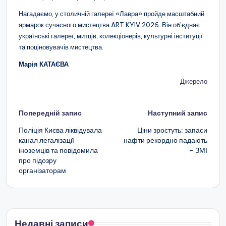
Нагадаємо, у столичній галереї «Лавра» пройде масштабний
ярмарок сучасного мистецтва ART KYIV 2026. Він об’єднає
українські галереї, митців, колекціонерів, культурні інституції
та поціновувачів мистецтва.
Марія КАТАЄВА
Джерело
Навігація
Попередній запис
Наступний запис
по
Поліція Києва ліквідувала
Ціни зростуть: запаси
канал легалізації
нафти рекордно падають
запису
іноземців та повідомила
– ЗМІ
про підозру
організаторам
Недавні записи