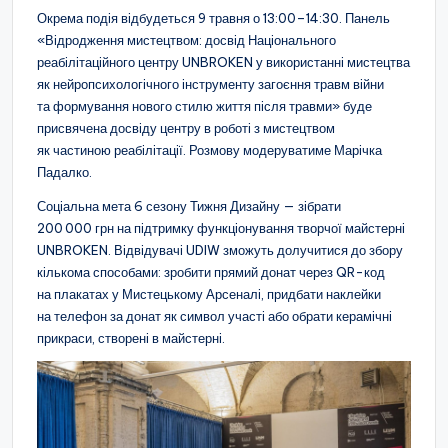
Окрема подія відбудеться 9 травня о 13:00–14:30. Панель
«Відродження мистецтвом: досвід Національного
реабілітаційного центру UNBROKEN у використанні мистецтва
як нейропсихологічного інструменту загоєння травм війни
та формування нового стилю життя після травми» буде
присвячена досвіду центру в роботі з мистецтвом
як частиною реабілітації. Розмову модеруватиме Марічка
Падалко.
Соціальна мета 6 сезону Тижня Дизайну — зібрати
200 000 грн на підтримку функціонування творчої майстерні
UNBROKEN. Відвідувачі UDIW зможуть долучитися до збору
кількома способами: зробити прямий донат через QR-код
на плакатах у Мистецькому Арсеналі, придбати наклейки
на телефон за донат як символ участі або обрати керамічні
прикраси, створені в майстерні.