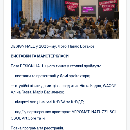
DESIGN HALL у 2025-му. Фото: Павло Ботанов
ВИСТАВКИ ТА МАЙСТЕРКЛАСИ
Поза DESIGN HALL цього тижня у столиці пройдуть:
— виставки та презентації у Домі архітектора;
— студійні візити до митців, серед яких Нікіта Кадан, WAONE,
Аліна Гаєва, Марія Василенко;
— відкриті лекції на базі КНУБА та КНУДТ;
— події у партнерських просторах: АГРОМАТ, NATUZZI, ВСІ
СВОЇ, ArtCore та ін.
Повна програма та реєстрація.