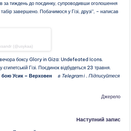
ив за тиждень до поєдинку, супроводивши оголошення
табір завершено. Побачимося у Гізі, друзі”, – написав
agram
eksandr (@usykaa)
ечора боксу Glory in Giza: Undefeated Icons.
 єгипетській Гізі. Поєдинок відбудеться 23 травня.
у бою Усик – Верховен
в Telegram і . Підписуйтеся
Джерело
Наступний запис