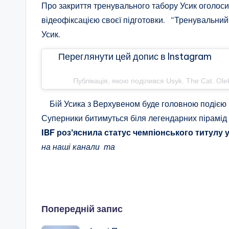
Про закриття тренувального табору Усик оголос
відеофіксацією своєї підготовки. “Тренувальний 
Усик.
Переглянути цей допис в Inst
Публікація, якою поділився Usyk. The Cat. Ol
Бій Усика з Верхувеном буде головною подією в
Суперники битимуться біля легендарних пірамід у
IBF роз’яснила статус чемпіонського титулу 
на наші канали та
Навігація
Попередній запис
по