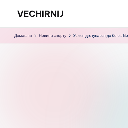
VECHIRNIJ
Перейти
до
вмісту
Домашня
Новини спорту
Усик підготувався до бою з 