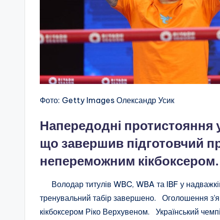
Фото: Getty Images Олександр Усик
Напередодні протистояння у
що завершив підготовчий пр
непереможним кікбоксером.
Володар титулів WBC, WBA та IBF у надважкій 
тренувальний табір завершено. Оголошення з’я
кікбоксером Ріко Верхувеном. Український чемпі