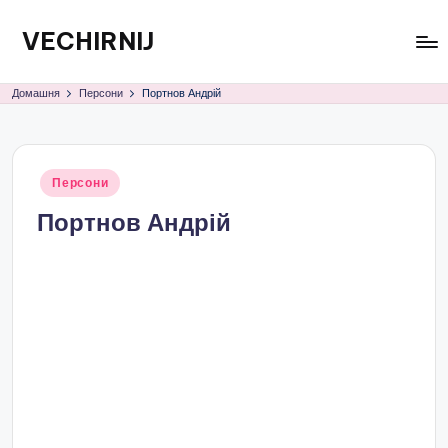
VECHIRNIJ
Перейти
до
вмісту
Домашня
Персони
Портнов Андрій
Опубліковано
Персони
у
Портнов Андрій