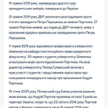
19 травня 2019 року, напередодні другого туру
президентських виборів, повернувся до України.
21 травня 2019 року ДБР розпочало розслідування проти
п’ятого президента Петра Порошенка за заявою Портнова. 27
травня Портнов заявив, що подав до ДБР четверту заяву з
проханням відкрити кримінальне провадження проти Петра
Порошенка.
У червні 2019 року відновився професором в університеті
Шевченка на кафедрі конституційного права юридичного
факультету. 20 червня студенти університету Шевченка
влаштували акцію проти відновлення Портнова. На акції
директор університету Леонід Губерський зачитав у
присутності студентів і представників преси наказ про
скасування попереднього наказу про призначення Андрія
Портнова.
15 січня 2020 року Печерський суд Києва ухвалив рішення,
яким визнав, що Андрій Портнов проживав останні 5 років на
території України, попри те, що 22 лютого 2014 року Портнов
виїхав з України і повернувся лише 19 травня 2019 року.