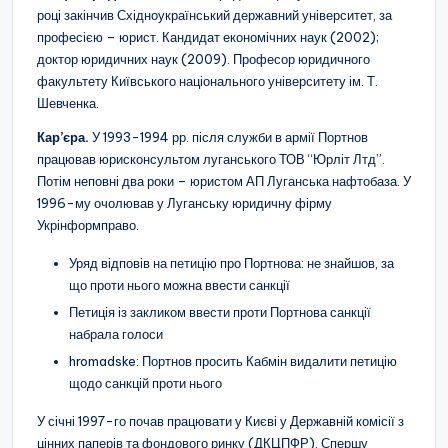
році закінчив Східноукраїнський державний університет, за
професією – юрист. Кандидат економічних наук (2002);
доктор юридичних наук (2009). Професор юридичного
факультету Київського національного університету ім. Т.
Шевченка.
Кар’єра.
У 1993-1994 рр. після служби в армії Портнов
працював юрисконсультом луганського ТОВ “Юрліт Лтд”.
Потім неповні два роки – юристом АП Луганська нафтобаза. У
1996-му очолював у Луганську юридичну фірму
Укрінформправо.
Уряд відповів на петицію про Портнова: не знайшов, за
що проти нього можна ввести санкції
Петиція із закликом ввести проти Портнова санкції
набрала голоси
hromadske: Портнов просить Кабмін видалити петицію
щодо санкцій проти нього
У січні 1997-го почав працювати у Києві у Державній комісії з
цінних паперів та фондового ринку (ДКЦПФР). Спершу