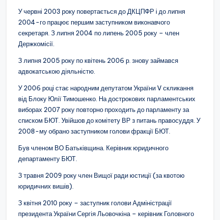
У червні 2003 року повертається до ДКЦПФР і до липня
2004-го працює першим заступником виконавчого
секретаря. З липня 2004 по липень 2005 року – член
Держкомісії.
З липня 2005 року по квітень 2006 р. знову займався
адвокатською діяльністю.
У 2006 році стає народним депутатом України V скликання
від Блоку Юлії Тимошенко. На дострокових парламентських
виборах 2007 року повторно проходить до парламенту за
списком БЮТ. Увійшов до комітету ВР з питань правосуддя. У
2008-му обрано заступником голови фракції БЮТ.
Був членом ВО Батьківщина. Керівник юридичного
департаменту БЮТ.
З травня 2009 року член Вищої ради юстиції (за квотою
юридичних вишів).
З квітня 2010 року – заступник голови Адміністрації
президента України Сергія Льовочкіна – керівник Головного