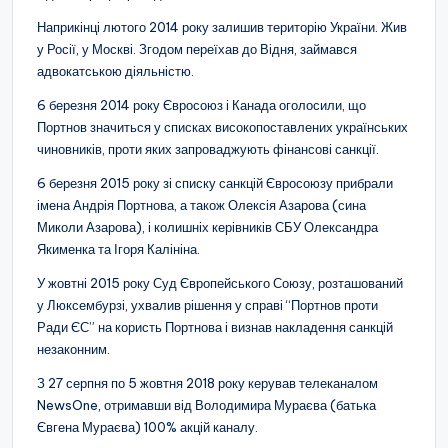
Наприкінці лютого 2014 року залишив територію України. Жив
у Росії, у Москві. Згодом переїхав до Відня, займався
адвокатською діяльністю.
6 березня 2014 року Євросоюз і Канада оголосили, що
Портнов значиться у списках високопоставлених українських
чиновників, проти яких запроваджують фінансові санкції.
6 березня 2015 року зі списку санкцій Євросоюзу прибрали
імена Андрія Портнова, а також Олексія Азарова (сина
Миколи Азарова), і колишніх керівників СБУ Олександра
Якименка та Ігоря Калініна.
У жовтні 2015 року Суд Європейського Союзу, розташований
у Люксембурзі, ухвалив рішення у справі “Портнов проти
Ради ЄС” на користь Портнова і визнав накладення санкцій
незаконним.
З 27 серпня по 5 жовтня 2018 року керував телеканалом
NewsOne, отримавши від Володимира Мураєва (батька
Євгена Мураєва) 100% акцій каналу.