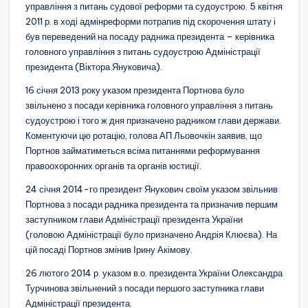
управління з питань судової реформи та судоустрою. 5 квітня
2011 р. в ході адмінреформи потрапив під скорочення штату і
був переведений на посаду радника президента – керівника
головного управління з питань судоустрою Адміністрації
президента (Віктора Януковича).
16 січня 2013 року указом президента Портнова було
звільнено з посади керівника головного управління з питань
судоустрою і того ж дня призначено радником глави держави.
Коментуючи цю ротацію, голова АП Льовочкін заявив, що
Портнов займатиметься всіма питаннями реформування
правоохоронних органів та органів юстиції.
24 січня 2014-го президент Янукович своїм указом звільнив
Портнова з посади радника президента та призначив першим
заступником глави Адміністрації президента України
(головою Адміністрації було призначено Андрія Клюєва). На
цій посаді Портнов змінив Ірину Акімову.
26 лютого 2014 р. указом в.о. президента України Олександра
Турчинова звільнений з посади першого заступника глави
Адміністрації президента.