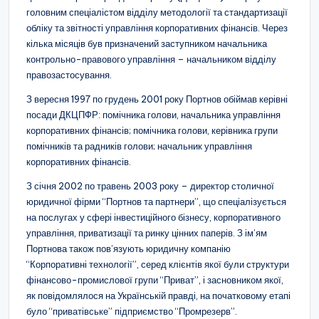
головним спеціалістом відділу методології та стандартизації
обліку та звітності управління корпоративних фінансів. Через
кілька місяців був призначений заступником начальника
контрольно-правового управління – начальником відділу
правозастосування.
З вересня 1997 по грудень 2001 року Портнов обіймав керівні
посади ДКЦПФР: помічника голови, начальника управління
корпоративних фінансів; помічника голови, керівника групи
помічників та радників голови; начальник управління
корпоративних фінансів.
З січня 2002 по травень 2003 року – директор столичної
юридичної фірми “Портнов та партнери”, що спеціалізується
на послугах у сфері інвестиційного бізнесу, корпоративного
управління, приватизації та ринку цінних паперів. З ім’ям
Портнова також пов’язують юридичну компанію
“Корпоративні технології”, серед клієнтів якої були структури
фінансово-промислової групи “Приват”, і засновником якої,
як повідомлялося на Українській правді, на початковому етапі
було “приватівське” підприємство “Промрезерв”.