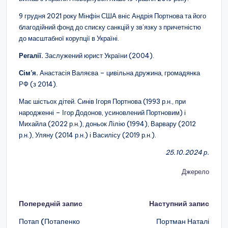
9 грудня 2021 року Мінфін США вніс Андрія Портнова та його
благодійний фонд до списку санкцій у зв’язку з причетністю
до масштабної корупції в Україні.
Регалії.
Заслужений юрист України (2004).
Сім’я.
Анастасія Валяєва – цивільна дружина, громадянка
РФ (з 2014).
Має шістьох дітей. Синів Ігоря Портнова (1993 р.н., при
народженні – Ігор Додонов, усиновлений Портновим) і
Михайла (2022 р.н.), доньок Лілію (1994), Варвару (2012
р.н.), Уляну (2014 р.н.) і Василісу (2019 р.н.).
25.10.2024 р.
Джерело
Навігація
Попередній запис
Наступний запис
по
Потап (Потапенко
Портман Наталі