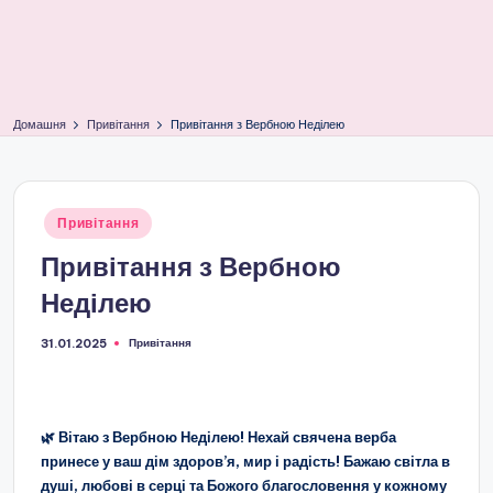
Домашня
Привітання
Привітання з Вербною Неділею
Опубліковано
Привітання
у
Привітання з Вербною
Неділею
Привітання
31.01.2025
Опубліковано
у
🌿 Вітаю з Вербною Неділею! Нехай свячена верба
принесе у ваш дім здоров’я, мир і радість! Бажаю світла в
душі, любові в серці та Божого благословення у кожному