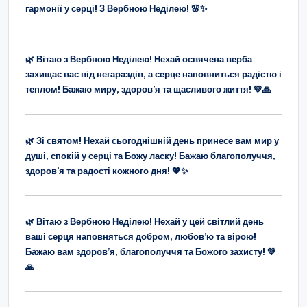
гармонії у серці! З Вербною Неділею! 🌸✨
🌿 Вітаю з Вербною Неділею! Нехай освячена верба
захищає вас від негараздів, а серце наповниться радістю і
теплом! Бажаю миру, здоров’я та щасливого життя! 💚🙏
🌿 Зі святом! Нехай сьогоднішній день принесе вам мир у
душі, спокій у серці та Божу ласку! Бажаю благополуччя,
здоров’я та радості кожного дня! 💖✨
🌿 Вітаю з Вербною Неділею! Нехай у цей світлий день
ваші серця наповняться добром, любов’ю та вірою!
Бажаю вам здоров’я, благополуччя та Божого захисту! 💚
🙏