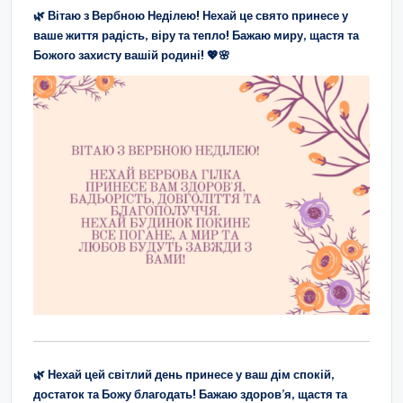
🌿 Вітаю з Вербною Неділею! Нехай це свято принесе у
ваше життя радість, віру та тепло! Бажаю миру, щастя та
Божого захисту вашій родині! 💖🌸
🌿 Нехай цей світлий день принесе у ваш дім спокій,
достаток та Божу благодать! Бажаю здоров’я, щастя та