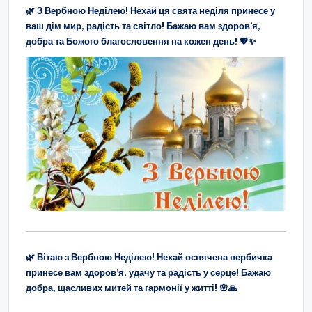
🌿 З Вербною Неділею! Нехай ця свята неділя принесе у
ваш дім мир, радість та світло! Бажаю вам здоров’я,
добра та Божого благословення на кожен день! 💖✨
🌿 Вітаю з Вербною Неділею! Нехай освячена вербичка
принесе вам здоров’я, удачу та радість у серце! Бажаю
добра, щасливих митей та гармонії у житті! 🌸🙏