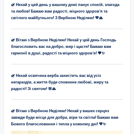
🌿 Нехай у цей день у вашому домі панує спокій, злагода
та любов! Бажаю вам радості, міцного здоров’я та
світлого майбутнього! З Вербною Неділею! 💚🙏
🌿 Вітаю з Вербною Неділею! Нехай у цей день Господь
благословить вас на добро, мир і щастя! Бажаю вам
гармонії в душі, радості та міцного здоров’я! 💖✨
🌿 Нехай освячена верба захистить вас від усіх
негараздів, а життя буде сповнене любові, миру та
радості! Зі святом! 🌸🙏
🌿 Вітаю з Вербною Неділею! Нехай у ваших серцях
завжди буде місце для добра, віри та світла! Бажаю вам
Божого благословення і тепла у кожному дні! 💚✨