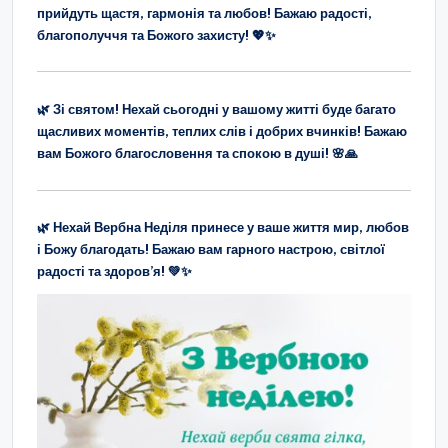
прийдуть щастя, гармонія та любов! Бажаю радості,
благополуччя та Божого захисту! 💖✨
🌿 Зі святом! Нехай сьогодні у вашому житті буде багато
щасливих моментів, теплих слів і добрих вчинків! Бажаю
вам Божого благословення та спокою в душі! 🌸🙏
🌿 Нехай Вербна Неділя принесе у ваше життя мир, любов
і Божу благодать! Бажаю вам гарного настрою, світлої
радості та здоров’я! 💚✨