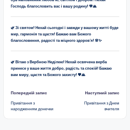
Господь благословить вас і вашу родину! 💚🙏
🌿 Зі святом! Нехай сьогодні і завжди у вашому житті буде
мир, гармонія та щастя! Бажаю вам Божого
благословення, радості та міцного здоров’я! 🌸✨
🌿 Вітаю з Вербною Неділею! Нехай освячена верба
принесе у ваше життя добро, радість та спокій! Бажаю
вам миру, щастя та Божого захисту! 💖🙏
Навігація
Попередній запис
Наступний запис
по
Привітання з
Привітання з Днем
народженням донечки
вчителя
запису