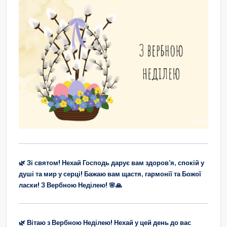
🌿 Зі святом! Нехай Господь дарує вам здоров’я, спокій у
душі та мир у серці! Бажаю вам щастя, гармонії та Божої
ласки! З Вербною Неділею! 🌸🙏
🌿 Вітаю з Вербною Неділею! Нехай у цей день до вас