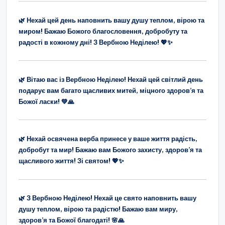
🌿 Нехай цей день наповнить вашу душу теплом, вірою та
миром! Бажаю Божого благословення, добробуту та
радості в кожному дні! З Вербною Неділею! 💖✨
🌿 Вітаю вас із Вербною Неділею! Нехай цей світлий день
подарує вам багато щасливих митей, міцного здоров’я та
Божої ласки! 💚🙏
🌿 Нехай освячена верба принесе у ваше життя радість,
добробут та мир! Бажаю вам Божого захисту, здоров’я та
щасливого життя! Зі святом! 💖✨
🌿 З Вербною Неділею! Нехай це свято наповнить вашу
душу теплом, вірою та радістю! Бажаю вам миру,
здоров’я та Божої благодаті! 🌸🙏