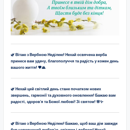
🌿 Вітаю з Вербною Неділею! Нехай освячена верба
принесе вам удачу, благополуччя та радість у кожен день
вашого життя! 💖🙏
🌿 Нехай цей світлий день стане початком нових
звершень, гармонії та духовного оновлення! Бажаю вам
радості, здоров’я та Божої любові! Зі святом! 🌸✨
🌿 Вітаю з Вербною Неділею! Бажаю, щоб ваш дім завжди
був наповнений любов’ю, світлом і добром! Нехай