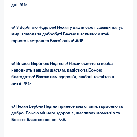
дні! 🌸✨
🌿 З Вербною Неділею! Нехай у вашій оселі завжди панує
мир, злагода та добробут! Бажаю щасливих митей,
гарного настрою та Божої опіки! 🙏💖
🌿 Вітаю з Вербною Неділею! Нехай освячена верба
наповнить ваш дім щастям, радістю та Божою
благодаттю! Бажаю вам здоров’я, любові та світла в
житті! 💚✨
🌿 Нехай Вербна Неділя принесе вам спокій, гармонію та
добро! Бажаю міцного здоров’я, щасливих моментів та
Божого благословення! ✨🙏