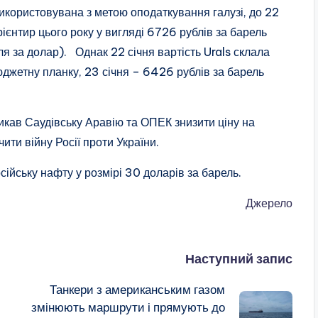
икористовувана з метою оподаткування галузі, до 22
єнтир цього року у вигляді 6726 рублів за барель
ля за долар). Однак 22 січня вартість Urals склала
бюджетну планку, 23 січня – 6426 рублів за барель
кав Саудівську Аравію та ОПЕК знизити ціну на
ити війну Росії проти України.
сійську нафту у розмірі 30 доларів за барель.
Джерело
Наступний запис
Танкери з американським газом
змінюють маршрути і прямують до