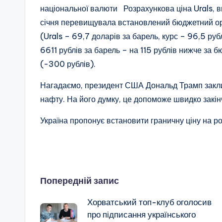
національної валюти Розрахункова ціна Urals, в
січня перевищувала встановлений бюджетний орі
(Urals – 69,7 доларів за барель, курс – 96,5 руб
6611 рублів за барель – на 115 рублів нижче за 
(-300 рублів).
Нагадаємо, президент США Дональд Трамп закли
нафту. На його думку, це допоможе швидко закінч
Україна пропонує встановити граничну ціну на ро
Навігація
Попередній запис
по
Хорватський топ-клуб оголосив
запису
про підписання українського