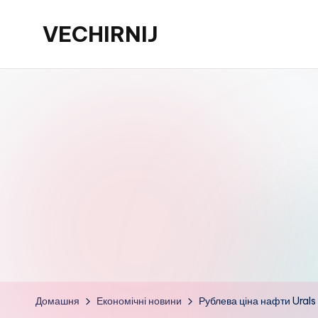
VECHIRNIJ
Перейти
до
вмісту
Домашня
Економічні новини
Рублева ціна нафти Urals