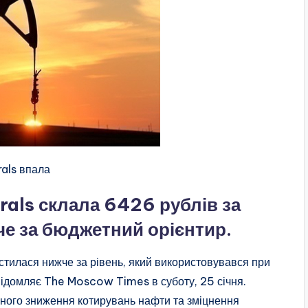
rals впала
rals склала 6426 рублів за
че за бюджетний орієнтир.
стилася нижче за рівень, який використовувався при
відомляє The Moscow Times в суботу, 25 січня.
сного зниження котирувань нафти та зміцнення