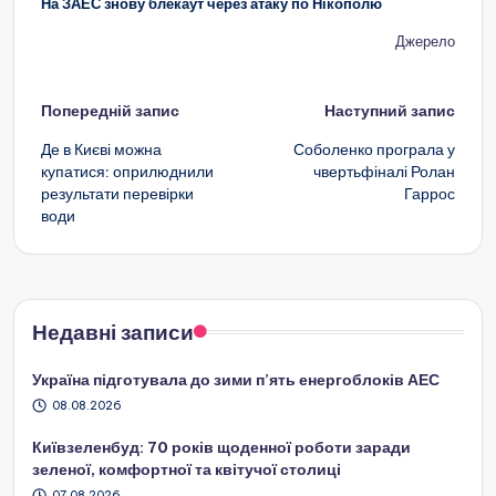
На ЗАЕС знову блекаут через атаку по Нікополю
Джерело
Навігація
Попередній запис
Наступний запис
по
Де в Києві можна
Соболенко програла у
купатися: оприлюднили
чвертьфіналі Ролан
запису
результати перевірки
Гаррос
води
Недавні записи
Україна підготувала до зими п’ять енергоблоків АЕС
08.08.2026
Київзеленбуд: 70 років щоденної роботи заради
зеленої, комфортної та квітучої столиці
07.08.2026