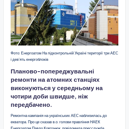
Фото: Енергоатом На підконтрольній Україні території три АЕС
і дев’ять енергоблоків
Планово-попереджувальні
ремонти на атомних станціях
виконуються у середньому на
чотири доби швидше, ніж
передбачено.
Ремонтна кампанія на українських АЕС наблизилась до
екватора. Про це сказав в.о. голови правління НАЕК
Енергоатом Павло Ковтонюк, повідомила пресслужба