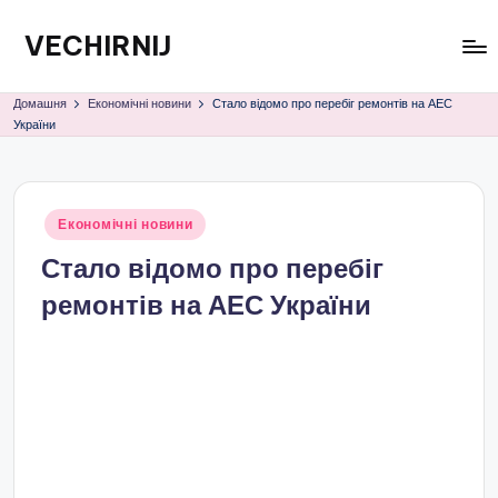
VECHIRNIJ
Перейти
до
вмісту
Домашня
Економічні новини
Стало відомо про перебіг ремонтів на АЕС
України
Опубліковано
Економічні новини
у
Стало відомо про перебіг
ремонтів на АЕС України