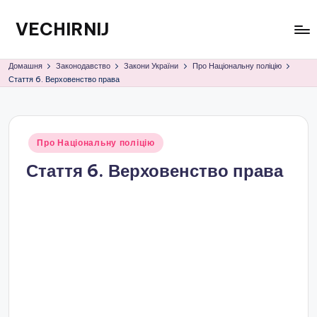
VECHIRNIJ
Перейти
до
вмісту
Домашня
Законодавство
Закони України
Про Національну поліцію
Стаття 6. Верховенство права
Опубліковано
Про Національну поліцію
у
Стаття 6. Верховенство права