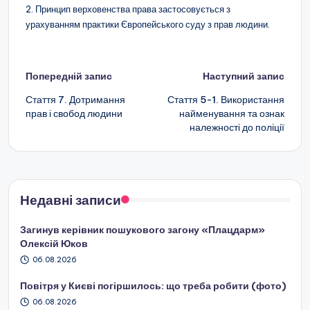
2. Принцип верховенства права застосовується з
урахуванням практики Європейського суду з прав людини.
Навігація
Попередній запис
Наступний запис
по
Стаття 7. Дотримання
Стаття 5-1. Використання
прав і свобод людини
найменування та ознак
запису
належності до поліції
Недавні записи
Загинув керівник пошукового загону «Плацдарм»
Олексій Юков
06.08.2026
Повітря у Києві погіршилось: що треба робити (фото)
06.08.2026