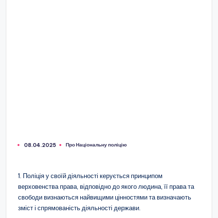
Про Національну поліцію
08.04.2025
Опубліковано
у
1. Поліція у своїй діяльності керується принципом
верховенства права, відповідно до якого людина, її права та
свободи визнаються найвищими цінностями та визначають
зміст і спрямованість діяльності держави.